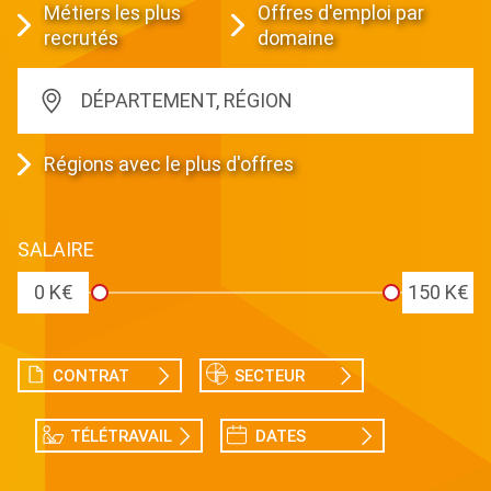
Métiers les plus
Offres d'emploi par
recrutés
domaine
DÉPARTEMENT, RÉGION
Régions avec le plus d'offres
SALAIRE
0 K€
150 K€
CONTRAT
SECTEUR
TÉLÉTRAVAIL
DATES