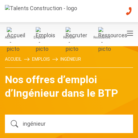
Accueil
Emplois
Recruter
Ressources
ACCUEIL
EMPLOIS
INGÉNIEUR
Nos offres d’emploi
d’Ingénieur dans le BTP