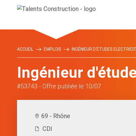
ACCUEIL
EMPLOIS
INGÉNIEUR D'ÉTUDES ELECTRICIT
Ingénieur d'étude
#53743
- Offre publiée le 10/07
69 - Rhône
CDI