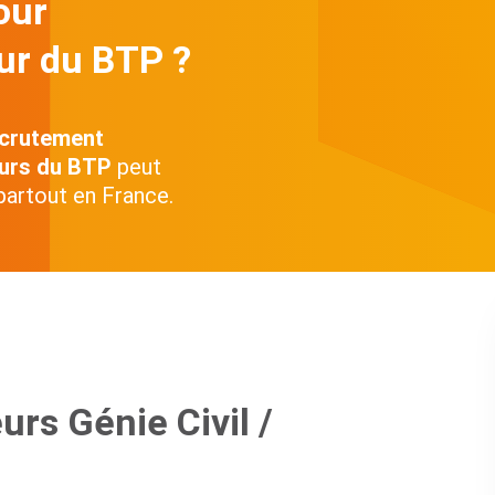
our
eur du BTP
?
ecrutement
ieurs du BTP
peut
partout en France.
rs Génie Civil /