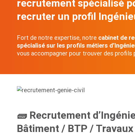
recrutement spécialisé p
recruter un profil Ingéni
Fort de notre expertise, notre
cabinet de r
spécialisé sur les profils métiers d’Ingén
vous accompagner pour trouver des profils 
🧱 Recrutement d’Ingénieu
Bâtiment / BTP / Travaux