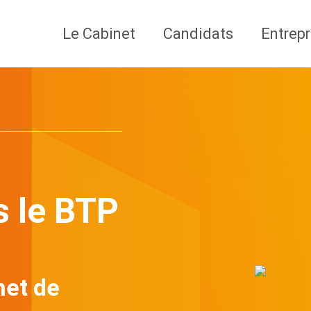
Le Cabinet
Candidats
Entrepr
s le BTP
net de