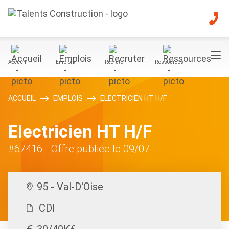
Accueil
Emplois
Recruter
Ressources
ACCUEIL
EMPLOIS
ELECTRICIEN HT H/F
Electricien HT H/F
#67416
- Offre publiée le 09/07
95 - Val-D'Oise
CDI