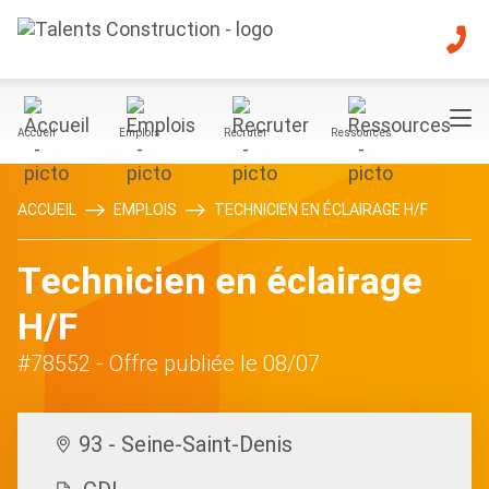
Accueil
Emplois
Recruter
Ressources
ACCUEIL
EMPLOIS
TECHNICIEN EN ÉCLAIRAGE H/F
Technicien en éclairage
H/F
#78552
- Offre publiée le 08/07
93 - Seine-Saint-Denis