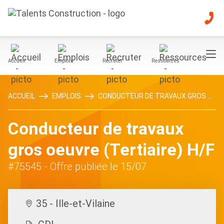
Accueil
Emplois
Recruter
Ressources
ACCUEIL
EMPLOIS
CONDUCTEUR DE TRAVAUX GROS ...
Conducteur de travaux
gros oeuvre (Tertiaire) H/F
#75545
- Offre publiée le 15/07
35 - Ille-et-Vilaine