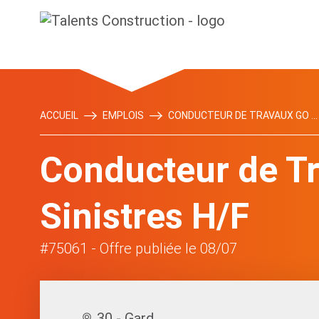
ACCUEIL
EMPLOIS
CONDUCTEUR DE TRAVAUX GO ...
Conducteur de T
Sinistres H/F
#75061
- Offre publiée le 08/07
30 - Gard