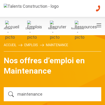
Accueil
Emplois
Recruter
Ressources
ACCUEIL
EMPLOIS
MAINTENANCE
Nos offres d’emploi en
Maintenance