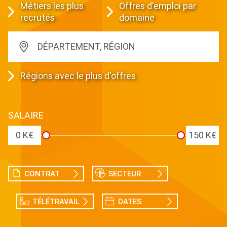
Métiers les plus
Offres d'emploi par
recrutés
domaine
DÉPARTEMENT, RÉGION
Régions avec le plus d'offres
SALAIRE
0 K€
150 K€
CONTRAT
SECTEUR
TÉLÉTRAVAIL
DATES