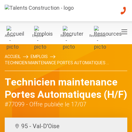
Accueil
Emplois
Recruter
Ressources
ACCUEIL
EMPLOIS
TECHNICIEN MAINTENANCE PORTES AUTOMATIQUES ...
Technicien maintenance
Portes Automatiques (H/F)
#77099
- Offre publiée le 17/07
95 - Val-D'Oise