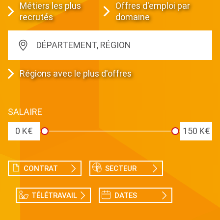
Métiers les plus
Offres d'emploi par
recrutés
domaine
DÉPARTEMENT, RÉGION
Régions avec le plus d'offres
SALAIRE
0 K€
150 K€
CONTRAT
SECTEUR
TÉLÉTRAVAIL
DATES