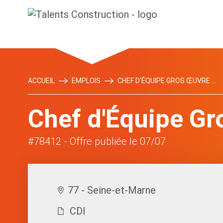
ACCUEIL
EMPLOIS
CHEF D'ÉQUIPE GROS ŒUVRE ...
Chef d'Équipe Gr
#78412
- Offre publiée le 07/07
77 - Seine-et-Marne
CDI