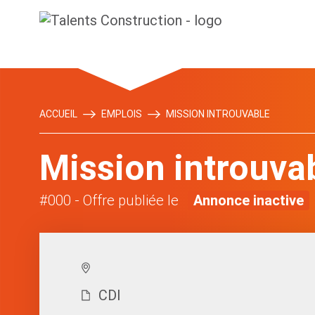
ACCUEIL
EMPLOIS
MISSION INTROUVABLE
Mission introuva
#000
- Offre publiée le
Annonce inactive
CDI