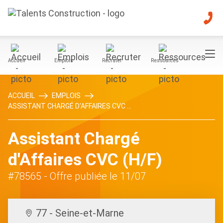
Accueil
Emplois
Recruter
Ressources
ACCUEIL
EMPLOIS
ASSISTANT CHARGÉ D'AFFAIRES CVC ...
Assistant Chargé
d'Affaires CVC (H/F)
#78565
- Offre publiée le 11/07
77 - Seine-et-Marne