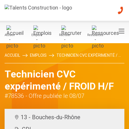
Accueil
Emplois
Recruter
Ressources
ACCUEIL
EMPLOIS
TECHNICIEN CVC EXPÉRIMENTÉ / ...
Technicien CVC
expérimenté / FROID H/F
#78536
- Offre publiée le 08/07
13 - Bouches-du-Rhône