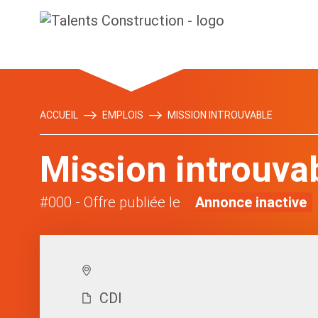
ACCUEIL
EMPLOIS
MISSION INTROUVABLE
Mission introuva
#000
- Offre publiée le
Annonce inactive
CDI