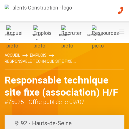
Accueil
Emplois
Recruter
Ressources
ACCUEIL
EMPLOIS
RESPONSABLE TECHNIQUE SITE FIXE ...
Responsable technique
site fixe (association) H/F
#75025
- Offre publiée le 09/07
92 - Hauts-de-Seine