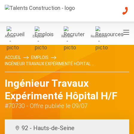
Accueil
Emplois
Recruter
Ressources
ACCUEIL
EMPLOIS
INGÉNIEUR TRAVAUX EXPÉRIMENTÉ HÔPITAL ...
Ingénieur Travaux
Expérimenté Hôpital H/F
#70730
- Offre publiée le 09/07
92 - Hauts-de-Seine