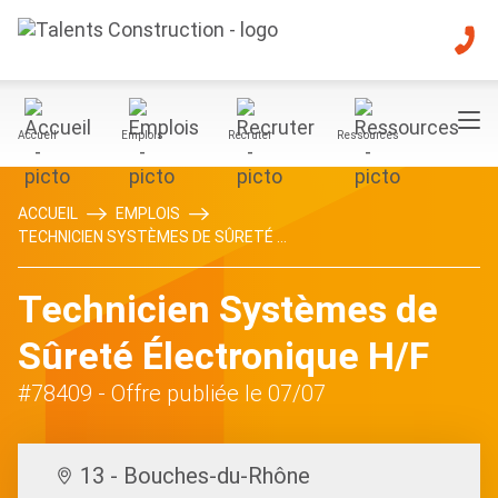
Accueil
Emplois
Recruter
Ressources
ACCUEIL
EMPLOIS
TECHNICIEN SYSTÈMES DE SÛRETÉ ...
Technicien Systèmes de
Sûreté Électronique H/F
#78409
- Offre publiée le 07/07
13 - Bouches-du-Rhône