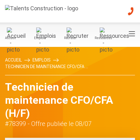
Accueil
Emplois
Recruter
Ressources
ACCUEIL
EMPLOIS
TECHNICIEN DE MAINTENANCE CFO/CFA ...
Technicien de
maintenance CFO/CFA
(H/F)
#78399
- Offre publiée le 08/07