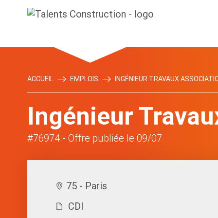
ACCUEIL
EMPLOIS
INGÉNIEUR TRAVAUX ASSOCIATIO
Ingénieur Travau
#76974
- Offre publiée le 09/07
75 - Paris
CDI