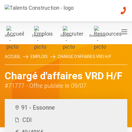
Accueil
Emplois
Recruter
Ressources
ACCUEIL
EMPLOIS
CHARGÉ D'AFFAIRES VRD H/F
Chargé d'affaires VRD H/F
#71777
- Offre publiée le 09/07
91 - Essonne
CDI