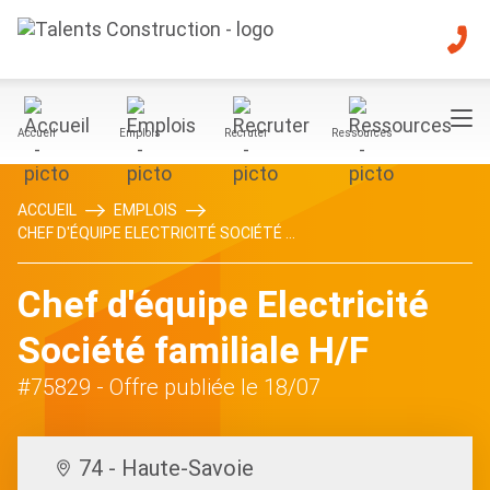
Accueil
Emplois
Recruter
Ressources
ACCUEIL
EMPLOIS
CHEF D'ÉQUIPE ELECTRICITÉ SOCIÉTÉ ...
Chef d'équipe Electricité
Société familiale H/F
#75829
- Offre publiée le 18/07
74 - Haute-Savoie