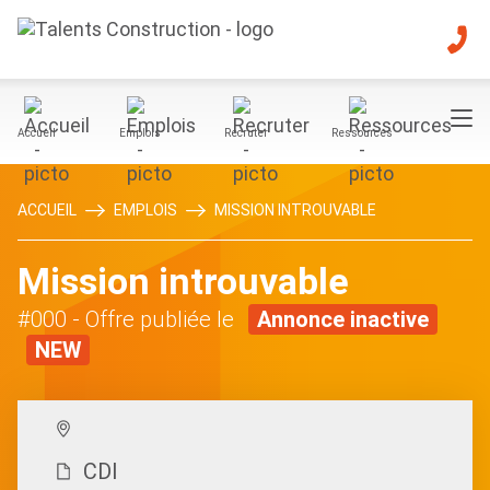
Accueil
Emplois
Recruter
Ressources
ACCUEIL
EMPLOIS
MISSION INTROUVABLE
Mission introuvable
#000
- Offre publiée le
Annonce inactive
NEW
CDI