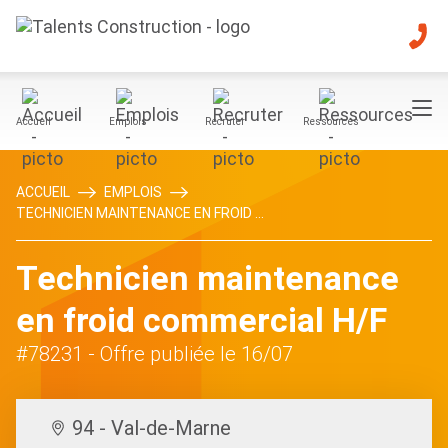
Accueil
Emplois
Recruter
Ressources
ACCUEIL
EMPLOIS
TECHNICIEN MAINTENANCE EN FROID ...
Technicien maintenance
en froid commercial H/F
#78231
- Offre publiée le 16/07
94 - Val-de-Marne