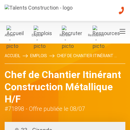
Accueil
Emplois
Recruter
Ressources
ACCUEIL
EMPLOIS
CHEF DE CHANTIER ITINÉRANT ...
Chef de Chantier Itinérant
Construction Métallique
H/F
#71898
- Offre publiée le 08/07