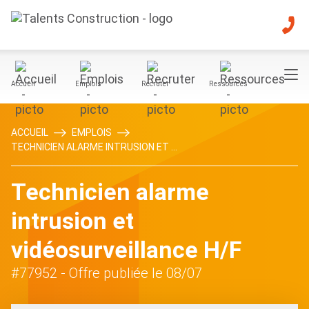
Accueil
Emplois
Recruter
Ressources
ACCUEIL
EMPLOIS
TECHNICIEN ALARME INTRUSION ET ...
Technicien alarme
intrusion et
vidéosurveillance H/F
#77952
- Offre publiée le 08/07