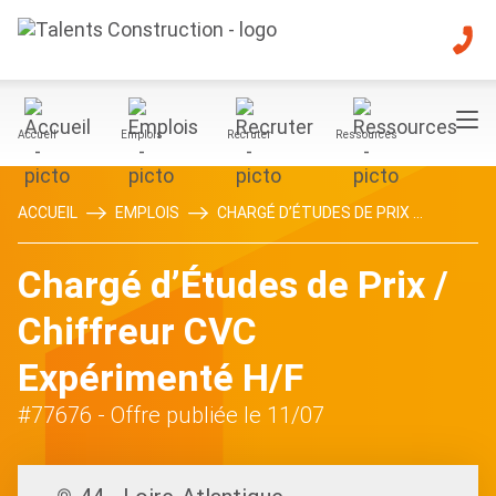
Accueil
Emplois
Recruter
Ressources
ACCUEIL
EMPLOIS
CHARGÉ D’ÉTUDES DE PRIX ...
Chargé d’Études de Prix /
Chiffreur CVC
Expérimenté H/F
#77676
- Offre publiée le 11/07