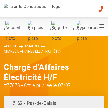
Accueil
Emplois
Recruter
Ressources
ACCUEIL
EMPLOIS
CHARGÉ D’AFFAIRES ÉLECTRICITÉ H/F
Chargé d’Affaires
Électricité H/F
#77679
- Offre publiée le 07/07
62 - Pas-de-Calais