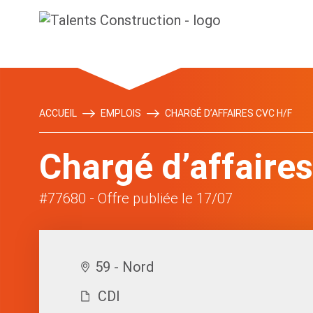
ACCUEIL
EMPLOIS
CHARGÉ D’AFFAIRES CVC H/F
Chargé d’affaire
#77680
- Offre publiée le 17/07
59 - Nord
CDI