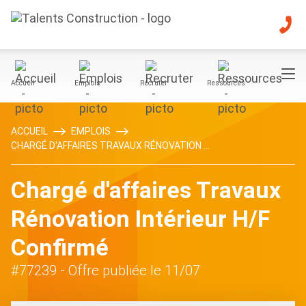
Accueil
Emplois
Recruter
Ressources
ACCUEIL
EMPLOIS
CHARGÉ D'AFFAIRES TRAVAUX RÉNOVATION ...
Chargé d'affaires Travaux
Rénovation Intérieur H/F
Confirmé
#77239
- Offre publiée le 11/07