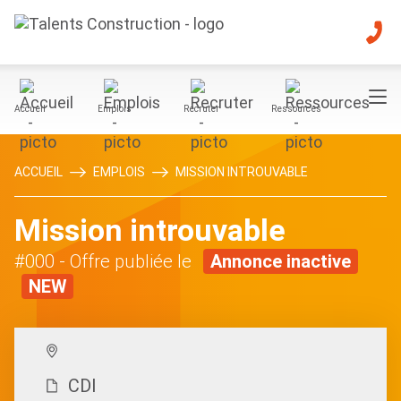
Accueil
Emplois
Recruter
Ressources
ACCUEIL
EMPLOIS
MISSION INTROUVABLE
Mission introuvable
#000
- Offre publiée le
Annonce inactive
NEW
CDI