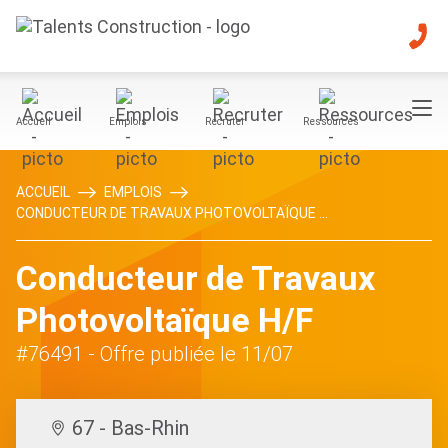
Accueil
Emplois
Recruter
Ressources
ACCUEIL
EMPLOIS
CONDUCTEUR DE TRAVAUX PHOTOVOLTAÏQUE ...
Conducteur de Travaux
Photovoltaïque H/F
#76491
- Offre publiée le 11/07
67 - Bas-Rhin