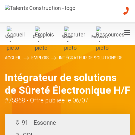
Accueil
Emplois
Recruter
Ressources
ACCUEIL
EMPLOIS
INTÉGRATEUR DE SOLUTIONS DE ...
Intégrateur de solutions
de Sûreté Électronique H/F
#75868
- Offre publiée le 06/07
91 - Essonne