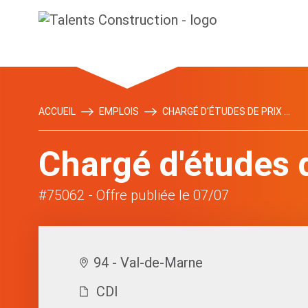
ACCUEIL
EMPLOIS
CHARGÉ D'ÉTUDES DE PRIX ...
Chargé d'études 
#75062
- Offre publiée le 07/07
94 - Val-de-Marne
CDI