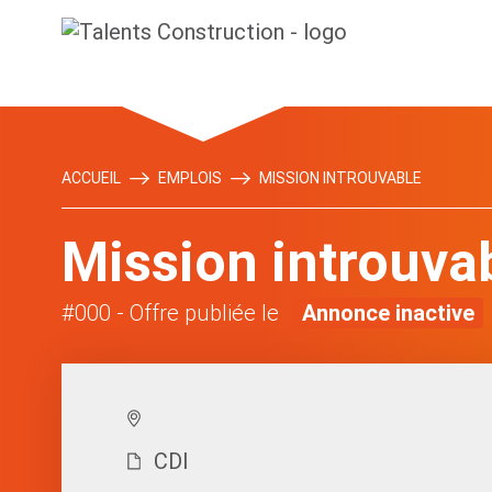
ACCUEIL
EMPLOIS
MISSION INTROUVABLE
Mission introuva
#000
- Offre publiée le
Annonce inactive
CDI