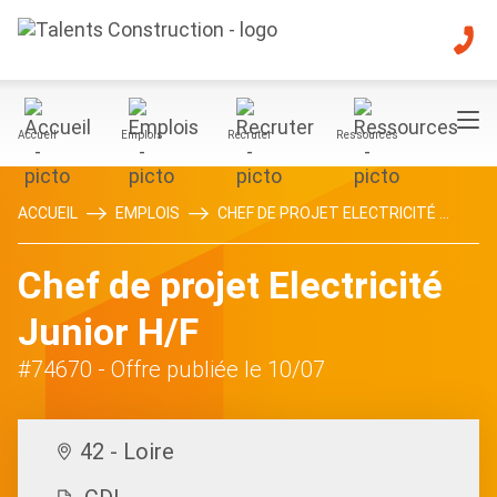
Accueil
Emplois
Recruter
Ressources
ACCUEIL
EMPLOIS
CHEF DE PROJET ELECTRICITÉ ...
Chef de projet Electricité
Junior H/F
#74670
- Offre publiée le 10/07
42 - Loire