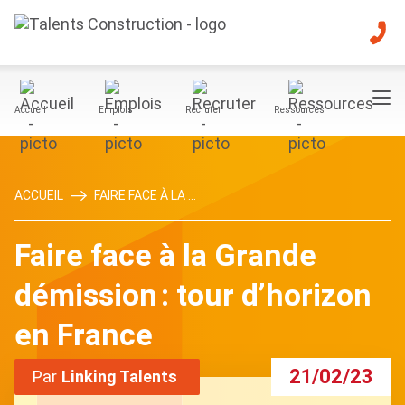
Accueil
Emplois
Recruter
Ressources
ACCUEIL
FAIRE FACE À LA ...
Faire face à la Grande
démission : tour d’horizon
en France
21/02/23
Par
Linking Talents