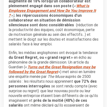
augmente de 18% lorsqu’un collaborateur est
pleinement engagé dans son poste (
«
What Is
Employee Engagement and How Do You Improve It
?
»)
,
les répercussions économiques d’un
collaborateur en situation de démission
silencieuse sont donc considérables
(réduction de
la productivité des équipes, coût économique, perte
de motivation générale au sein des effectifs…) et
mettent le doigt sur les doutes et insatisfactions des
salariés face à leur emploi.
Enfin, les médias anglophones ont évoqué la tendance
du Great Regret, ou « grand regret »
en écho au
phénomène de la grande démission. Un article du
Guardian («
Turns out the Great Resignation may be
followed by the Great Regret
») met ainsi en lumière
une enquête menée par
The Muse
auprès de 2500
salariés : les résultats nous apprennent
que 72% des
personnes interrogées
se sont rendu compte (avec
surprise ou regret) que leur nouveau poste ou leur
nouvelle entreprise étaient bien différents de ce qu’ils
imaginaient et
près de la moitié (48%) de ces
salariés
ont même déclaré qu’ils essaieraient de