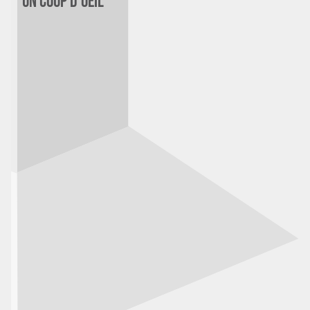
un coup d'oeil
Chargé d'affaires - économiste
du bâtiment projets
d'exception H/F
92
CDI
45/50K€
06/08