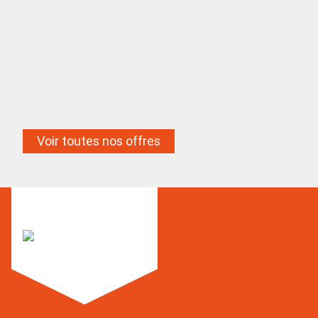
Conducteur de travaux
couverture/étancheité
EXPERIMENTE H/F
2
CDI
55/65K€
Voir toutes nos offres
04/08