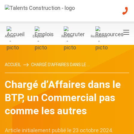
Accueil
Emplois
Recruter
Ressources
ACCUEIL
CHARGÉ D’AFFAIRES DANS LE ...
Chargé d’Affaires dans le
BTP, un Commercial pas
comme les autres
Article initialement publié le 23 octobre 2024.